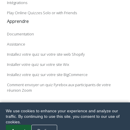
Intégrations
Play Online Quizzes Solo or with Friends
Apprendre
Documentation
Assistance
Installez votre quiz sur votre site web Shopify
Installer votre quiz sur votre site Wix
Installez votre quiz sur votre site BigCommerce
Comment envoyer un quiz Fyrebox aux participants de votre
réunion Zoom
We use cookies to enhance your experience and analyze our
©2001-2021 Tous droits réservés. Fyrebox® est une marque déposée
traffic. By continuing to use this site, you consent to our use of
de Melvia Pty Ltd.
© 2026
Terms.
Privacy.
GDPR.
cookies.