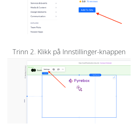
Trinn 2. Klikk på Innstillinger-knappen