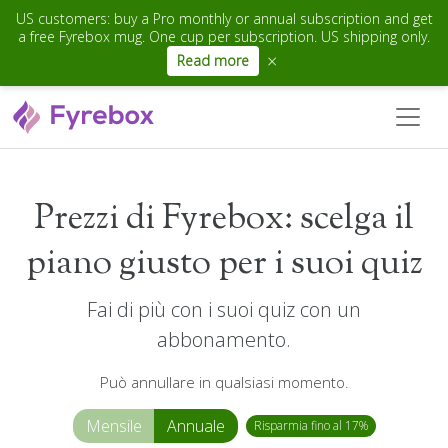
US customers: buy a Pro monthly or annual subscription and get
a free Fyrebox mug. One cup per subscription. US shipping only.
×
Read more
Prezzi di Fyrebox: scelga il
piano giusto per i suoi quiz
Fai di più con i suoi quiz con un
abbonamento.
Può annullare in qualsiasi momento.
Mensile
Annuale
Risparmia fino al 17%