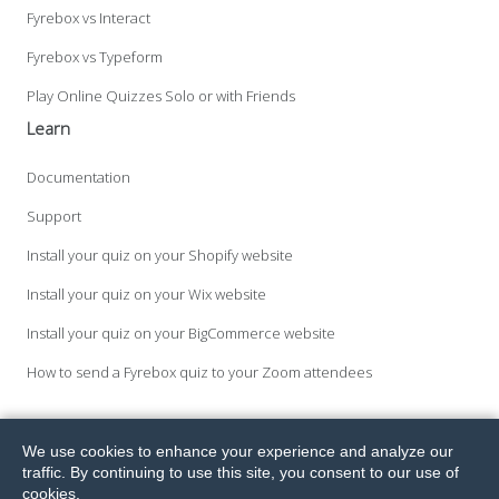
Fyrebox vs Interact
Fyrebox vs Typeform
Play Online Quizzes Solo or with Friends
Learn
Documentation
Support
Install your quiz on your Shopify website
Install your quiz on your Wix website
Install your quiz on your BigCommerce website
How to send a Fyrebox quiz to your Zoom attendees
We use cookies to enhance your experience and analyze our
All Rights Reserved. Fyrebox® is a registered trademark of Melvia Pty
traffic. By continuing to use this site, you consent to our use of
Ltd.
© 2026
Terms.
Privacy.
GDPR.
cookies.