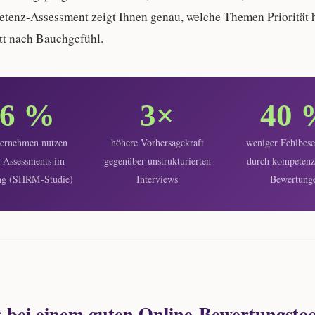
etenz-Assessment zeigt Ihnen genau, welche Themen Priorität 
att nach Bauchgefühl.
76 %
3×
40 
ternehmen nutzen
höhere Vorhersagekraft
weniger Fehlbes
-Assessments im
gegenüber unstrukturierten
durch kompetenz
ing (SHRM-Studie)
Interviews
Bewertung
 bei einem guten Online-Bewertungstoo