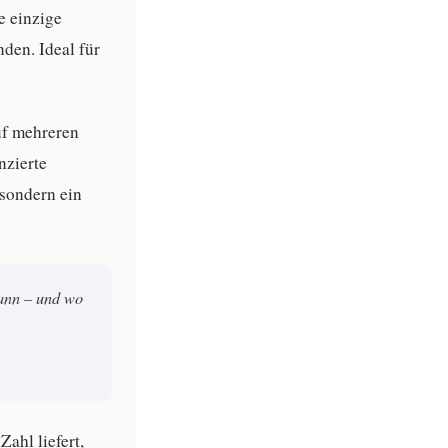
e einzige
nden. Ideal für
uf mehreren
nzierte
 sondern ein
kann – und wo
Zahl liefert,