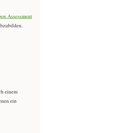
box Assessment
bzubilden.
ach einem
enen ein