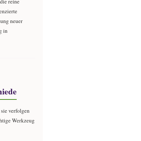
die reine
enzierte
llung neuer
g in
hiede
sie verfolgen
ichtige Werkzeug