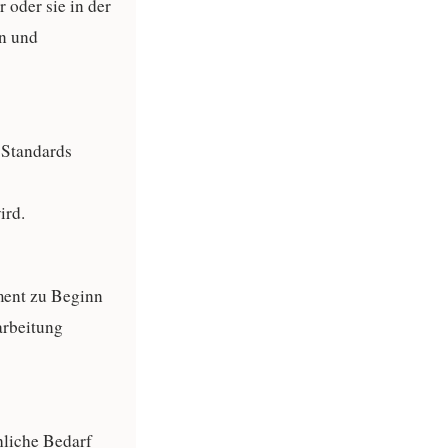
 oder sie in der
en und
 Standards
ird.
ment zu Beginn
arbeitung
hliche Bedarf