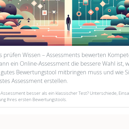
sts prüfen Wissen – Assessments bewerten Kompet
wann ein Online-Assessment die bessere Wahl ist, 
 gutes Bewertungstool mitbringen muss und wie Si
rstes Assessment erstellen.
-Assessment besser als ein klassischer Test? Unterschiede, Eins
llung Ihres ersten Bewertungstools.