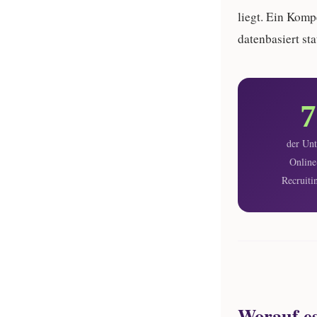
liegt. Ein Komp
datenbasiert st
der Un
Online
Recruit
Worauf es