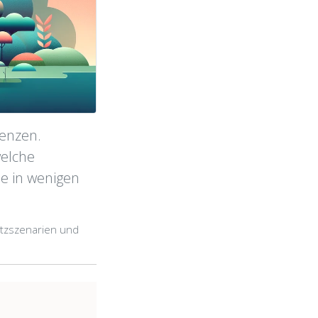
enzen.
welche
e in wenigen
atzszenarien und