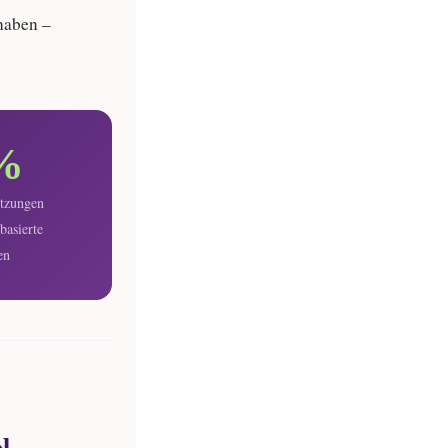
haben –
%
etzungen
basierte
en
l