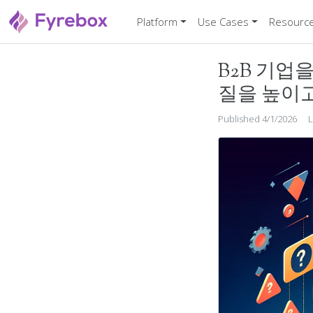
Platform
Use Cases
Resourc
B2B 기업
질을 높이
Published 4/1/2026
L