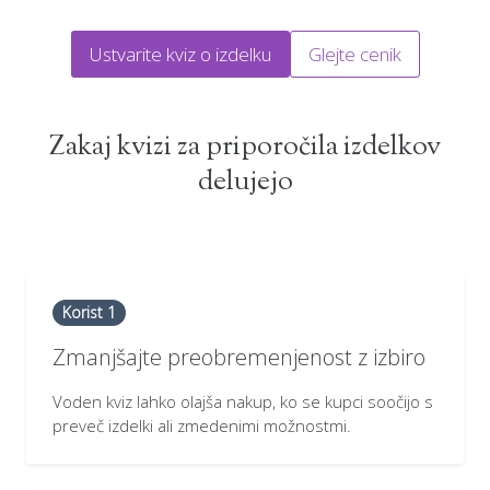
Ustvarite kviz o izdelku
Glejte cenik
Zakaj kvizi za priporočila izdelkov
delujejo
Korist 1
Zmanjšajte preobremenjenost z izbiro
Voden kviz lahko olajša nakup, ko se kupci soočijo s
preveč izdelki ali zmedenimi možnostmi.