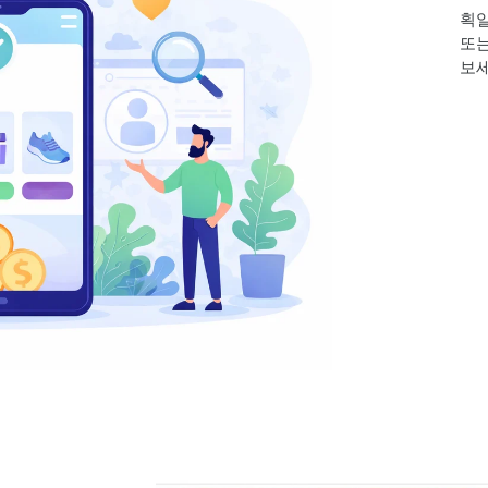
획일
또는
보세