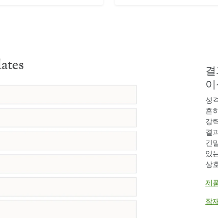
결
이
성격
흔히
강력
결과
긴밀
있는
상호
제품
잠재