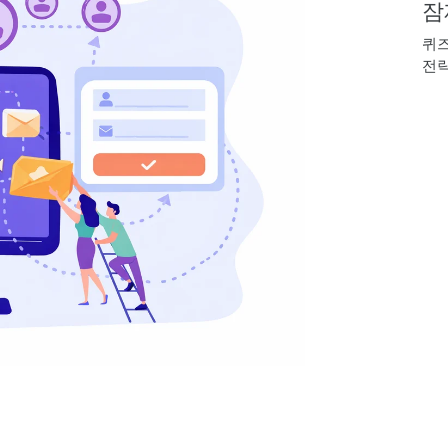
잠
퀴즈
전략