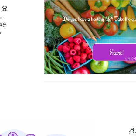
세요
티에
질문
,
결