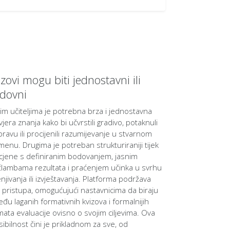
izovi mogu biti jednostavni ili
dovni
im učiteljima je potrebna brza i jednostavna
jera znanja kako bi učvrstili gradivo, potaknuli
pravu ili procijenili razumijevanje u stvarnom
menu. Drugima je potreban strukturiraniji tijek
cjene s definiranim bodovanjem, jasnim
člambama rezultata i praćenjem učinka u svrhu
njivanja ili izvještavanja. Platforma podržava
 pristupa, omogućujući nastavnicima da biraju
eđu laganih formativnih kvizova i formalnijih
mata evaluacije ovisno o svojim ciljevima. Ova
sibilnost čini je prikladnom za sve, od