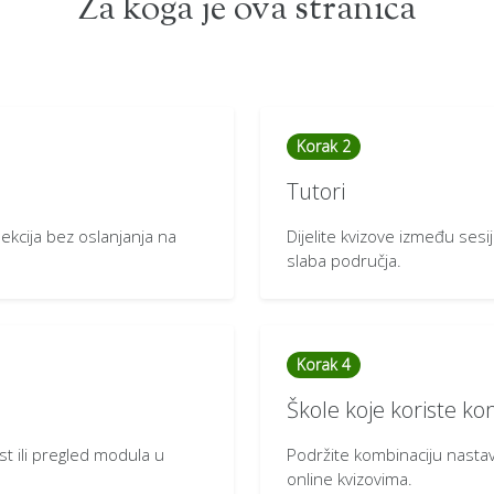
Za koga je ova stranica
Korak 2
Tutori
 lekcija bez oslanjanja na
Dijelite kvizove između sesija
slaba područja.
Korak 4
Škole koje koriste k
t ili pregled modula u
Podržite kombinaciju nastav
online kvizovima.