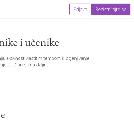
Prijava
Registrirajte se
nike i učenike
a, aktivnost vlastitim tempom ili ocjenjivanje.
je u učionici i na daljinu.
ve