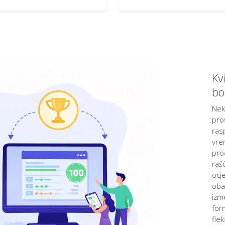
Kv
bo
Nek
prov
ras
vre
pro
raš
ocje
oba
izm
for
flek