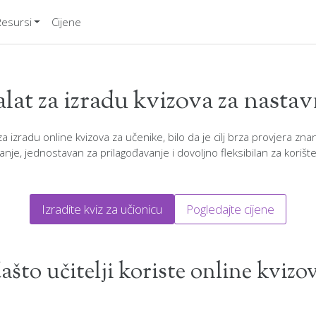
Resursi
Cijene
lat za izradu kvizova za nastav
izradu online kvizova za učenike, bilo da je cilj brza provjera znanj
je, jednostavan za prilagođavanje i dovoljno fleksibilan za korišten
Izradite kviz za učionicu
Pogledajte cijene
ašto učitelji koriste online kvizo