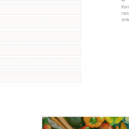
Kor
razu
onl