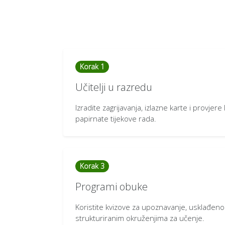
Korak 1
Učitelji u razredu
Izradite zagrijavanja, izlazne karte i provjere
papirnate tijekove rada.
Korak 3
Programi obuke
Koristite kvizove za upoznavanje, usklađenos
strukturiranim okruženjima za učenje.