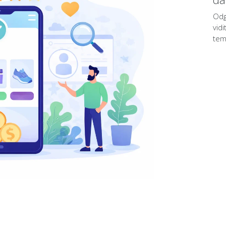
Odg
vidi
tem