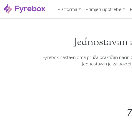
Platforma
Primjeri upotrebe
Jednostavan a
Fyrebox nastavnicima pruža praktičan način za 
Jednostavan je za pokretan
Z