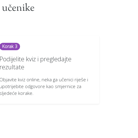
a učenike
Korak 3
Podijelite kviz i pregledajte
rezultate
Objavite kviz online, neka ga učenici riješe i
upotrijebite odgovore kao smjernice za
sljedeće korake.