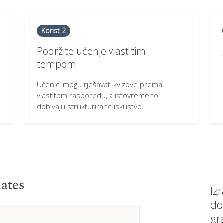
Korist 2
Podržite učenje vlastitim
tempom
Učenici mogu rješavati kvizove prema
vlastitom rasporedu, a istovremeno
dobivaju strukturirano iskustvo.
Iz
do
gr