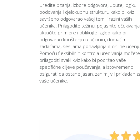
Uredite pitanja, izbore odgovora, upute, logiku
bodovanja i cjelokupnu strukturu kako bi kviz
savršeno odgovarao vašoj temi i razini vaših
učenika. Prilagodite težinu, pojasnite očekivanja
uključite primjere i oblikujte izgled kako bi
odgovarao korištenju u učionici, domaćim
zadaćama, sesijama ponavljanja ili online učenju
Pomoću fleksibilnih kontrola uređivanja možete
prilagoditi svaki kviz kako bi podržao vaše
specifične ciljeve poučavanja, a istovremeno
osigurati da ostane jasan, zanimljiv i prikladan z
vaše učenike.