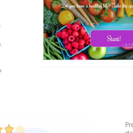
,
.
a
Pr
da