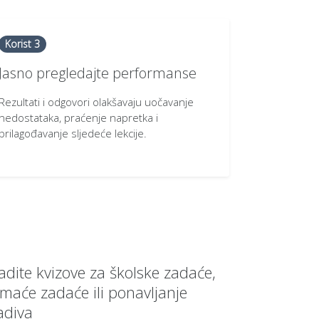
Korist 3
Jasno pregledajte performanse
Rezultati i odgovori olakšavaju uočavanje
nedostataka, praćenje napretka i
prilagođavanje sljedeće lekcije.
radite kvizove za školske zadaće,
maće zadaće ili ponavljanje
adiva