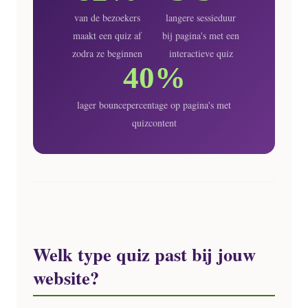
van de bezoekers
langere sessieduur
maakt een quiz af
bij pagina's met een
zodra ze beginnen
interactieve quiz
40%
lager bouncepercentage op pagina's met
quizcontent
Welk type quiz past bij jouw
website?