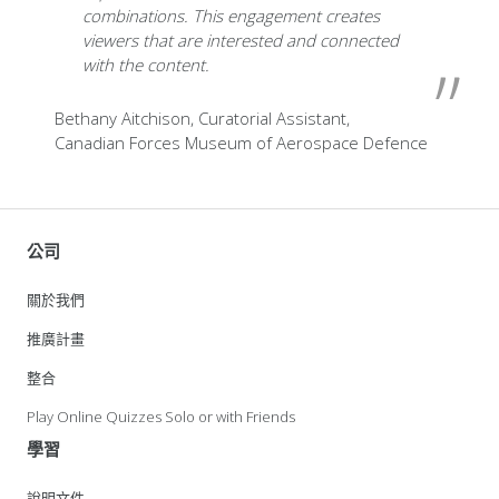
combinations.
This engagement creates
viewers that are interested and connected
with the content
.
Bethany Aitchison,
Curatorial Assistant,
Canadian Forces Museum of Aerospace Defence
公司
關於我們
推廣計畫
整合
Play Online Quizzes Solo or with Friends
學習
說明文件