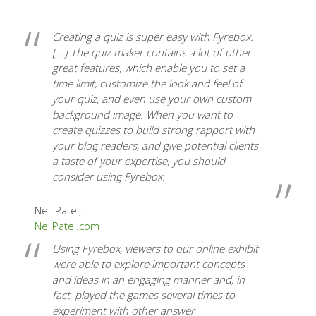
Creating a quiz is super easy with Fyrebox.
[...] The quiz maker contains a lot of other
great features, which enable you to set a
time limit, customize the look and feel of
your quiz, and even use your own custom
background image.
When you want to
create quizzes to build strong rapport with
your blog readers
, and give potential clients
a taste of your expertise,
you should
consider using Fyrebox
.
Neil Patel,
NeilPatel.com
Using Fyrebox
, viewers to our online exhibit
were able to
explore important concepts
and ideas in an engaging manner
and, in
fact, played the games several times to
experiment with other answer