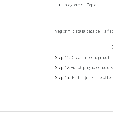
Integrare cu Zapier
Veți primi plata la data de 1 a fi
Step #1:
Creați un cont gratuit
Step #2:
Vizitați pagina contului 
Step #3:
Partajați linkul de afilie