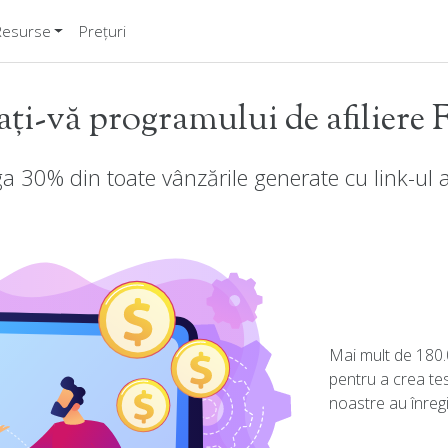
Resurse
Prețuri
ți-vă programului de afiliere
ga 30% din toate vânzările generate cu link-ul af
Mai mult de 180.
pentru a crea test
noastre au înregi