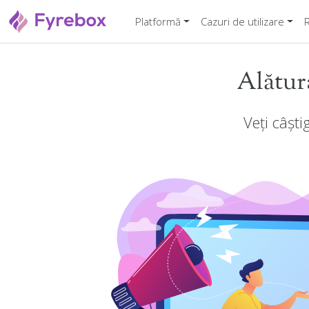
Platformă
Cazuri de utilizare
Alătura
Veți câști