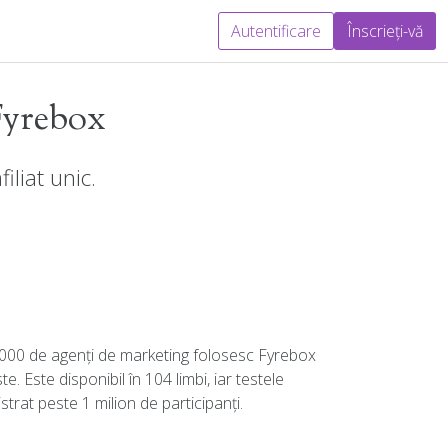
Autentificare
Înscrieți-vă
 Fyrebox
iliat unic.
000 de agenți de marketing folosesc Fyrebox
e. Este disponibil în 104 limbi, iar testele
strat peste 1 milion de participanți.