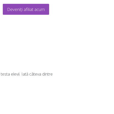
Deveniți afiliat acum
esta elevii. Iată câteva dintre