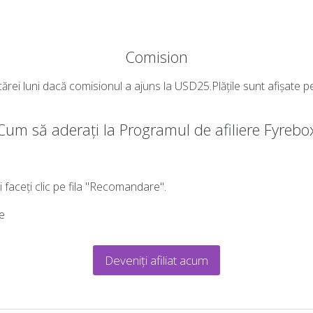
Comision
ecărei luni dacă comisionul a ajuns la USD25.Plățile sunt afișate p
Cum să aderați la Programul de afiliere Fyrebo
și faceți clic pe fila "Recomandare".
re
Deveniți afiliat acum