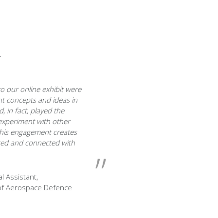
i
to our online exhibit were
t concepts and ideas in
, in fact, played the
experiment with other
his engagement creates
sted and connected with
al Assistant,
f Aerospace Defence