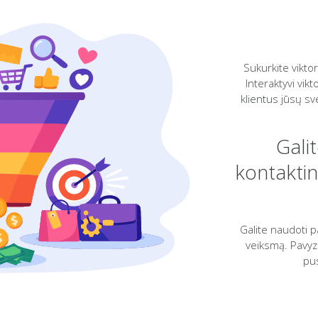
Sukurkite vikto
Interaktyvi vik
klientus jūsų sv
Gali
kontaktin
Galite naudoti p
veiksmą. Pavyzd
pus