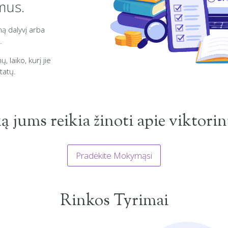
ymus.
ną dalyvį arba
.
, laiko, kurį jie
tatų.
ką jums reikia žinoti apie viktori
Pradėkite Mokymąsi
Rinkos Tyrimai