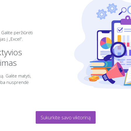
 Galite peržiūrėti
as į „Excel“.
ktyvios
jimas
ą. Galite matyti,
 arba nusprendė
Sukurkite savo viktoriną