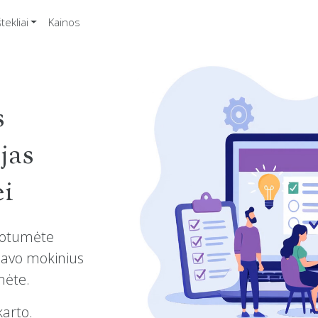
štekliai
Kainos
s
jas
ei
ruotumėte
savo mokinius
mėte.
karto.