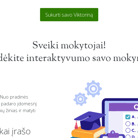
Sukurti savo Viktoriną
Sveiki mokytojai!
dėkite interaktyvumo savo mok
. Nuo pradinės
i padaro įdomesnį
ių žinias ir matyti
kai įrašo