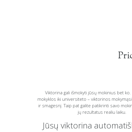
Pri
Viktorina gali išmokyti jūsų mokinius bet ko
mokyklos iki universiteto – viktorinos mokymąs
ir smagesnį. Taip pat galite patikrinti savo mokin
jų rezultatus realiu laiku.
Jūsų viktorina automatiš