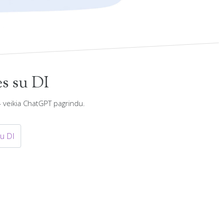
s su DI
— veikia ChatGPT pagrindu.
u DI