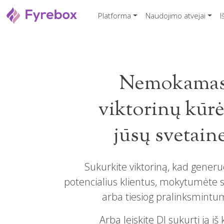
Platforma
Naudojimo atvejai
I
Nemokama
viktorinų kūrė
jūsų svetain
Sukurkite viktoriną, kad gene
potencialius klientus, mokytumėte 
arba tiesiog pralinksmintu
Arba leiskite DI sukurti ją iš 