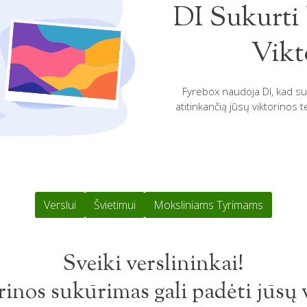
DI Sukurti 
Vikt
Fyrebox naudoja DI, kad suku
atitinkančią jūsų viktorinos 
Verslui
Švietimui
Moksliniams Tyrimams
Sveiki verslininkai!
inos sukūrimas gali padėti jūsų 