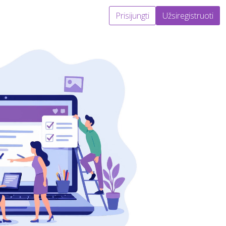
Prisijungti
Užsiregistruoti