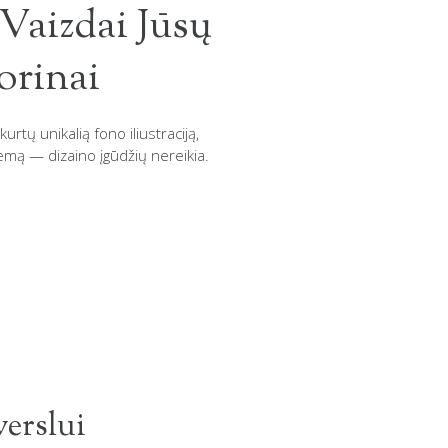
Vaizdai Jūsų
orinai
rtų unikalią fono iliustraciją,
temą — dizaino įgūdžių nereikia.
verslui