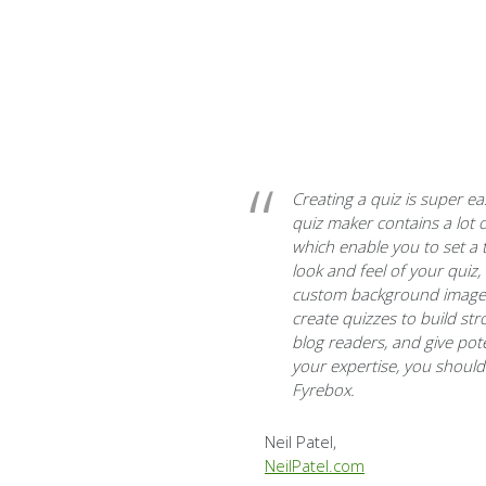
Creating a quiz is super ea
quiz maker contains a lot o
which enable you to set a t
look and feel of your quiz
custom background imag
create quizzes to build st
blog readers
, and give pote
your expertise,
you should
Fyrebox
.
Neil Patel,
NeilPatel.com