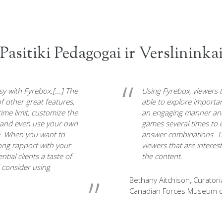
Pasitiki Pedagogai ir Verslininka
sy with Fyrebox.
[...] The
Using Fyrebox
, viewers 
f other great features,
able to
explore importan
ime limit, customize the
an engaging manner
and
, and even use your own
games several times to 
e.
When you want to
answer combinations.
T
rong rapport with your
viewers that are intere
ntial clients a taste of
the content
.
 consider using
Bethany Aitchison,
Curatori
Canadian Forces Museum o