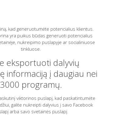
riną, kad generuotumėte potencialius klientus.
torina yra puikus būdas generuoti potencialius
etainėje, nukreipimo puslapyje ar socialiniuose
tinkluose.
te eksportuoti dalyvių
ę informaciją į daugiau nei
3000 programų.
askutinį viktorinos puslapį, kad paskatintumėte
žiui, galite nukreipti dalyvius į savo Facebook
lapį arba savo svetainės puslapį.