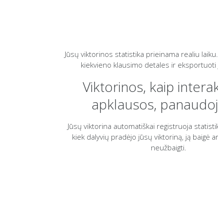
Jūsų viktorinos statistika prieinama realiu laiku.
kiekvieno klausimo detales ir eksportuoti j
Viktorinos, kaip intera
apklausos, panaudo
Jūsų viktorina automatiškai registruoja statistik
kiek dalyvių pradėjo jūsų viktoriną, ją baigė
neužbaigti.