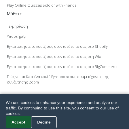
Play Online Quizzes Solo or with Friends
Μάθετε
Τεκμηρίωση
Υποστήριξη
Εγκαταστήστε το κουίζ σας στον ιστότοπό σας στο Shopify
Εγκαταστήστε το κουίζ σας στον ιστότοπό σας στη Wix
Εγκαταστήστε το κουίζ σας στον ιστότοπό σας στο BigCommerce
Πώς να στείλετε ένα κουίζ Fyrebox στους συμμετέχοντες της
συνάντησης Zoom
We use cookies to enhance your experience and analyze our
Με επιφύλαξη παντός δικαιώματος. Το Fyrebox® είναι σήμα κατατεθέν
traffic. By continuing to use this site, you consent to our use of
της Melvia Pty Ltd.
© 2026
Terms.
Privacy.
GDPR.
cookies.
Accept
Decline