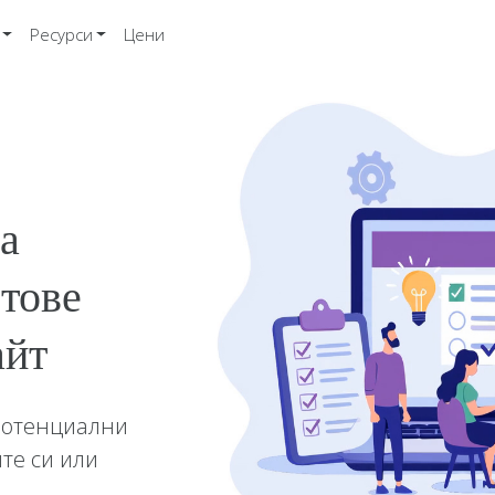
Ресурси
Цени
а
стове
айт
 потенциални
те си или
е