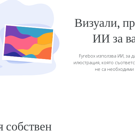
Визуали, пр
ИИ за в
Fyrebox използва ИИ, за 
илюстрация, която съответс
не са необходими
я собствен