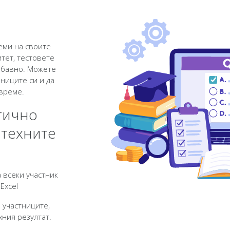
еми на своите
тет, тестовете
абавно. Можете
ниците си и да
 време.
тично
 техните
 всеки участник
Excel
 участниците,
хния резултат.