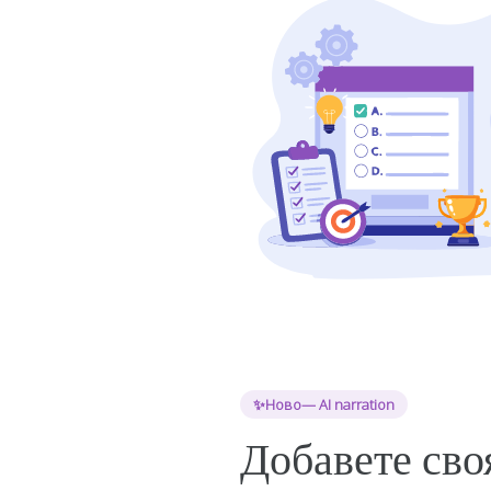
✨
Ново
— AI narration
Добавете сво