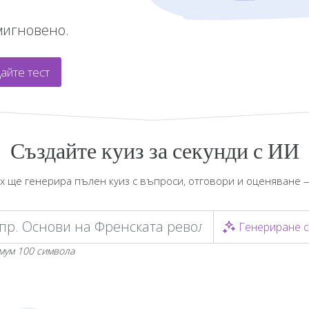
мигновено.
айте тест
Създайте куиз за секунди с ИИ
x ще генерира пълен куиз с въпроси, отговори и оценяване 
Генериране 
мум 100 символа