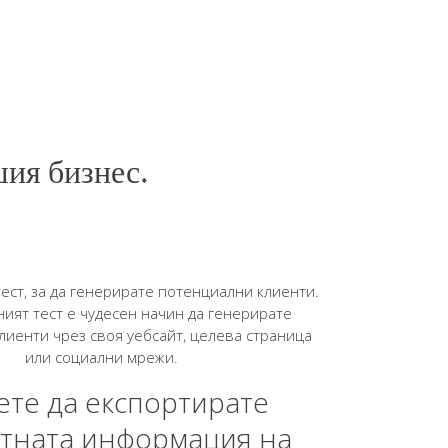
шия бизнес.
ест, за да генерирате потенциални клиенти.
ият тест е чудесен начин да генерирате
лиенти чрез своя уебсайт, целева страница
или социални мрежи.
те да експортирате
ктната информация на