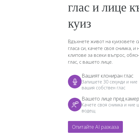
глас и лице 
куиз
Вдъхнете живот на куизовете си
гласа си, качете своя снимка, 
клипове за всеки въпрос, обяс
глас, с вашето лице.
Вашият клониран глас
Запишете 30 секунди и ние
вашия собствен глас
Вашето лице пред каме
Качете своя снимка и ние
водещ
Опитайте AI разказа