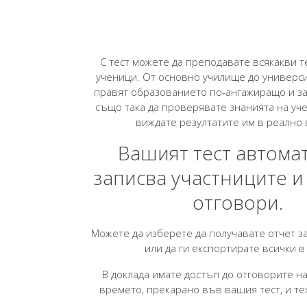
С тест можете да преподавате всякакви т
ученици. От основно училище до универси
правят образованието по-ангажиращо и з
също така да проверявате знанията на уче
виждате резултатите им в реално
Вашият тест автома
записва участниците и
отговори.
Можете да изберете да получавате отчет за
или да ги експортирате всички в 
В доклада имате достъп до отговорите на
времето, прекарано във вашия тест, и те