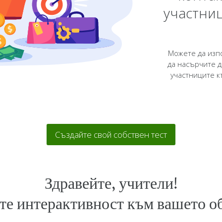
участниц
Можете да изпо
да насърчите 
участниците к
Създайте свой собствен тест
Здравейте, учители!
те интерактивност към вашето о