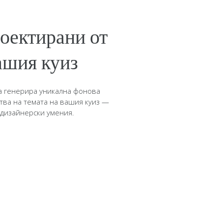
оектирани от
ашия куиз
да генерира уникална фонова
тва на темата на вашия куиз —
 дизайнерски умения.