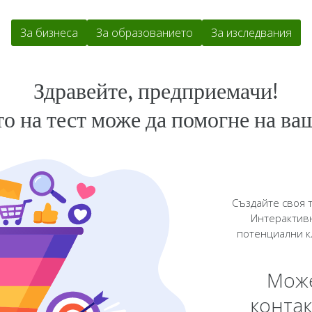
За бизнеса
За образованието
За изследвания
Здравейте, предприемачи!
о на тест може да помогне на ва
Създайте своя т
Интерактивн
потенциални к
Може
конта