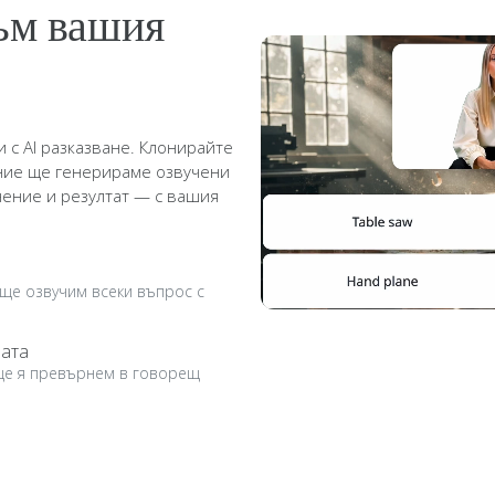
към вашия
 с AI разказване. Клонирайте
и ние ще генерираме озвучени
нение и резултат — с вашия
 ще озвучим всеки въпрос с
рата
 ще я превърнем в говорещ