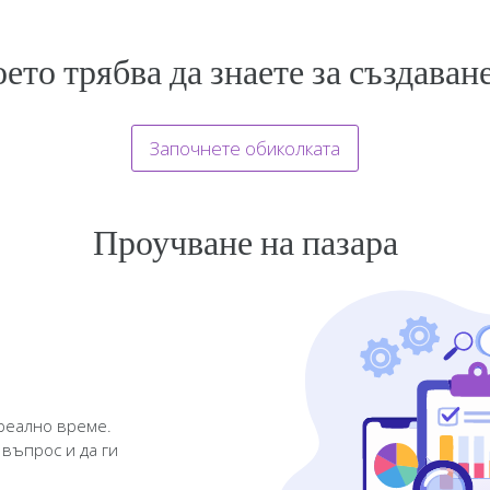
ето трябва да знаете за създаван
Започнете обиколката
Проучване на пазара
 реално време.
въпрос и да ги