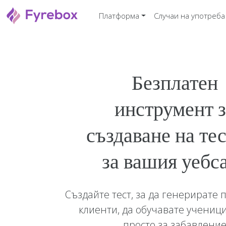
Платформа
Случаи на употреба
Безплатен
инструмент з
създаване на те
за вашия уебс
Създайте тест, за да генерирате
клиенти, да обучавате ученици
просто за забавлени