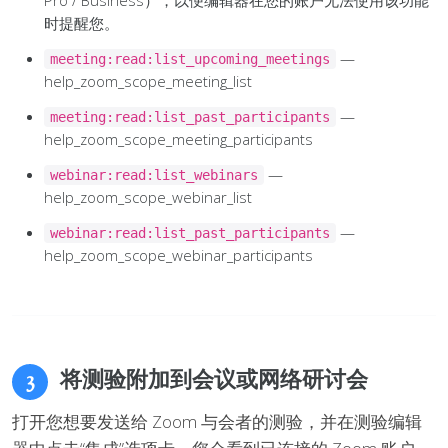
时提醒您。
—
meeting:read:list_upcoming_meetings
help_zoom_scope_meeting_list
—
meeting:read:list_past_participants
help_zoom_scope_meeting_participants
—
webinar:read:list_webinars
help_zoom_scope_webinar_list
—
webinar:read:list_past_participants
help_zoom_scope_webinar_participants
将测验附加到会议或网络研讨会
3
打开您想要发送给 Zoom 与会者的测验，并在测验编辑