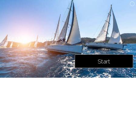
J.St
.M. Locja morska 3
Start