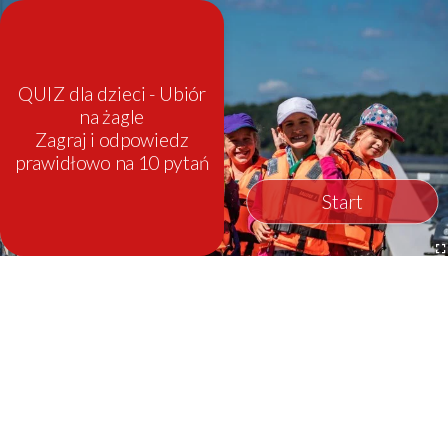
QUIZ dla dzieci - Ubiór
na żagle
Zagraj i odpowiedz
prawidłowo na 10 pytań
Start