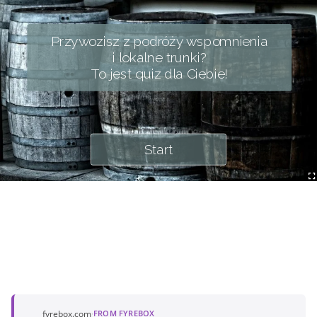
Przywozisz z podróży wspomnienia
i lokalne trunki?
To jest quiz dla Ciebie!
Start
fyrebox.com
·
FROM FYREBOX