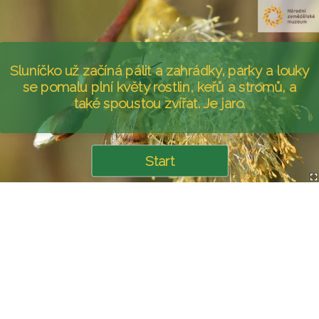
Sluníčko už začíná pálit a zahrádky, parky a louky
se pomalu plní květy rostlin, keřů a stromů, a
také spoustou zvířat. Je jaro.
Start